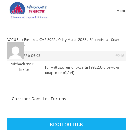
MENU
ACCUEIL
›
Forums
›
CAP 2022
›
0day Music 2022
›
Répondre à : 0day
Music 2022
4 mai 2022 à 06:03
#246
MichaelEsser
[url=https://remont-kvartir199220.ru]ремонт
Invité
квартир екб[/url]
Chercher Dans Les Forums