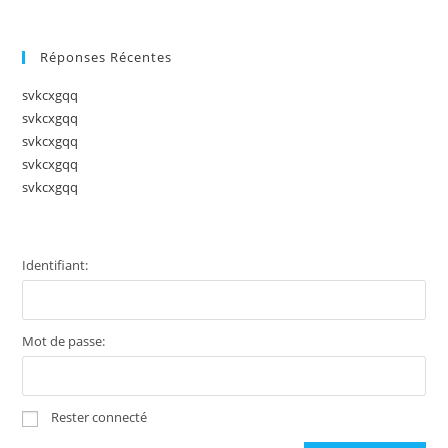
Réponses Récentes
svkcxgqq
svkcxgqq
svkcxgqq
svkcxgqq
svkcxgqq
Identifiant:
Mot de passe:
Rester connecté