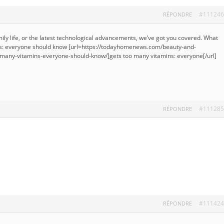
#111246
RÉPONDRE
ly life, or the latest technological advancements, we’ve got you covered. What
ns: everyone should know [url=https://todayhomenews.com/beauty-and-
-many-vitamins-everyone-should-know/]gets too many vitamins: everyone[/url]
#111285
RÉPONDRE
#111424
RÉPONDRE