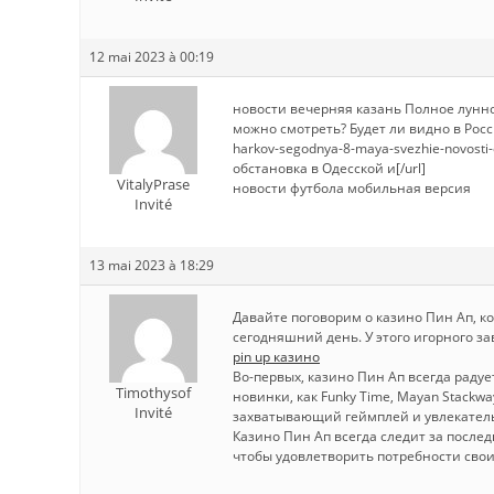
12 mai 2023 à 00:19
новости вечерняя казань Полное лунно
можно смотреть? Будет ли видно в Росси
harkov-segodnya-8-maya-svezhie-novosti-
обстановка в Одесской и[/url]
VitalyPrase
новости футбола мобильная версия
Invité
13 mai 2023 à 18:29
Давайте поговорим о казино Пин Ап, к
сегодняшний день. У этого игорного з
pin up казино
Во-первых, казино Пин Ап всегда раду
Timothysof
новинки, как Funky Time, Mayan Stackwa
Invité
захватывающий геймплей и увлекатель
Казино Пин Ап всегда следит за посл
чтобы удовлетворить потребности свои