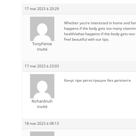
17 mai 2023 à 20:29
Whether you’re interested in home and fami
happens if the body gets too many vitami
health/what-happens-if-the-body-gets-too
Feel beautiful with our tips.
TonyFense
Invité
17 mai 2023 à 23:03
бонус при регистрации без депозита
Richardnuh
Invité
18 mai 2023 à 08:13