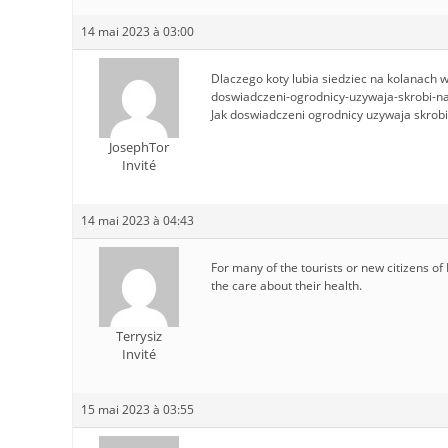
14 mai 2023 à 03:00
Dlaczego koty lubia siedziec na kolanach w
doswiadczeni-ogrodnicy-uzywaja-skrobi-na-
Jak doswiadczeni ogrodnicy uzywaja skrobi 
JosephTor
Invité
14 mai 2023 à 04:43
For many of the tourists or new citizens o
the care about their health.
Terrysiz
Invité
15 mai 2023 à 03:55