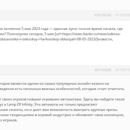
#108858
RÉPONDRE
е затмение 5 мая 2023 года — красная луна: точное время начала, где
и? Полнолуние сегодня, 5 мая [url=https://news-banks.ru/news/odessa-
obstanovka-v-odesskoy-i-harkovskoy-oblastyah-08-05-2023/]новости,
#109670
RÉPONDRE
оторое является одним из самых популярных онлайн-казино на
аведения есть несколько важных особенностей, которые стоит отметить.
ет своих игроков новыми игровыми автоматами. Здесь вы найдете такие
ys и Lamp Of Infinity. Эти автоматы не только предлагают
ные сюжеты, но и дают вам возможность выиграть крупные призы.
едними тенденциями в игровой индустрии и обновляет свою коллекцию,
х игроков.