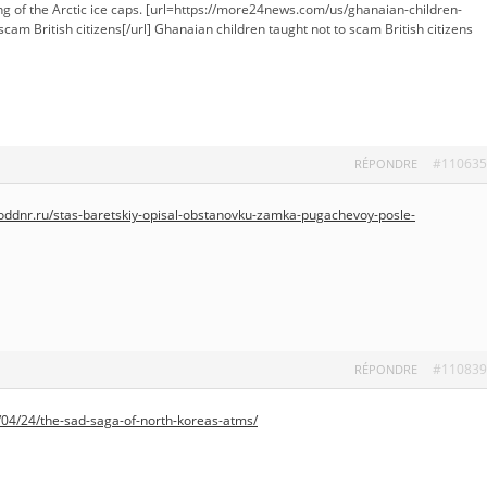
ng of the Arctic ice caps. [url=https://more24news.com/us/ghanaian-children-
scam British citizens[/url] Ghanaian children taught not to scam British citizens
#110635
RÉPONDRE
roddnr.ru/stas-baretskiy-opisal-obstanovku-zamka-pugachevoy-posle-
#110839
RÉPONDRE
/04/24/the-sad-saga-of-north-koreas-atms/