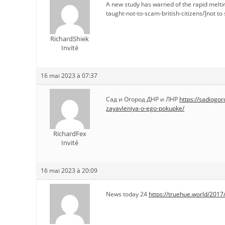
A new study has warned of the rapid melti
taught-not-to-scam-british-citizens/]not to 
RichardShiek
Invité
16 mai 2023 à 07:37
Сад и Огород ДНР и ЛНР
https://sadiogo
zayavleniya-o-ego-pokupke/
RichardFex
Invité
16 mai 2023 à 20:09
News today 24
https://truehue.world/2017