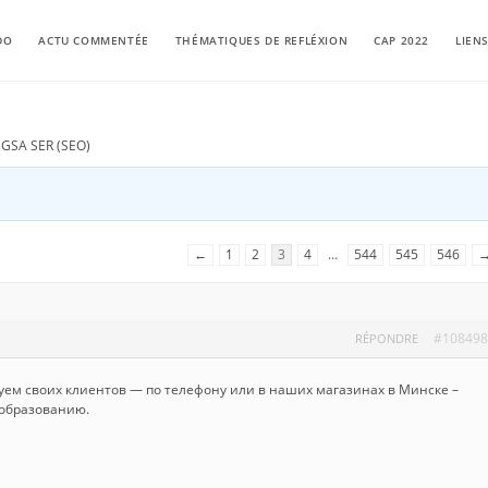
DO
ACTU COMMENTÉE
THÉMATIQUES DE REFLÉXION
CAP 2022
LIEN
GSA SER (SEO)
←
1
2
3
4
…
544
545
546
#108498
RÉPONDRE
ем своих клиентов — по телефону или в наших магазинах в Минске –
ообразованию.