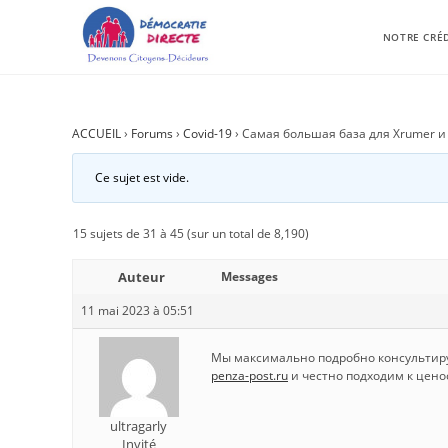
NOTRE CRÉ
ACCUEIL
›
Forums
›
Covid-19
›
Самая большая база для Xrumer и 
Ce sujet est vide.
15 sujets de 31 à 45 (sur un total de 8,190)
Auteur
Messages
11 mai 2023 à 05:51
Мы максимально подробно консультиру
penza-post.ru
и честно подходим к цен
ultragarly
Invité