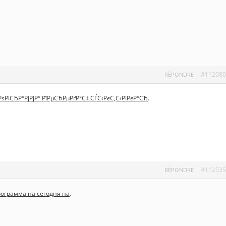
#112080
RÉPONDRE
РѕРіСЂР°РјРјР° РїРµСЂРµРґР°С‡ СЃС‹РєС‚С‹РІРєР°СЂ
.
#112535
RÉPONDRE
рограмма на сегодня на
.