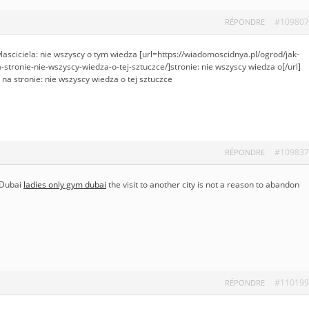
#109807
RÉPONDRE
lasciciela: nie wszyscy o tym wiedza [url=https://wiadomoscidnya.pl/ogrod/jak-
stronie-nie-wszyscy-wiedza-o-tej-sztuczce/]stronie: nie wszyscy wiedza o[/url]
na stronie: nie wszyscy wiedza o tej sztuczce
#109837
RÉPONDRE
f Dubai
ladies only gym dubai
the visit to another city is not a reason to abandon
#110199
RÉPONDRE