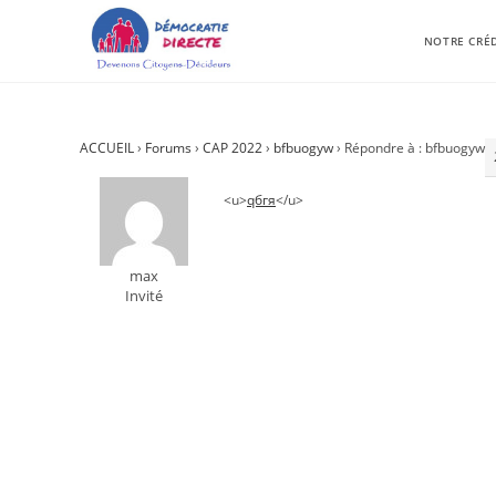
NOTRE CRÉ
ACCUEIL
›
Forums
›
CAP 2022
›
bfbuogyw
›
Répondre à : bfbuogyw
<u>
qбгя
</u>
max
Invité