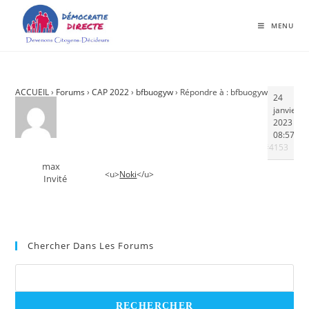
MENU
ACCUEIL
›
Forums
›
CAP 2022
›
bfbuogyw
›
Répondre à : bfbuogyw
24
janvier
2023 à
08:57
#4153
max
<u>
Noki
</u>
Invité
Chercher Dans Les Forums