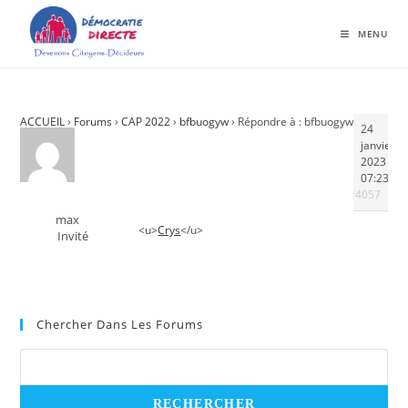
MENU
ACCUEIL
›
Forums
›
CAP 2022
›
bfbuogyw
›
Répondre à : bfbuogyw
24
janvier
2023 à
07:23
#4057
max
<u>
Crys
</u>
Invité
Chercher Dans Les Forums