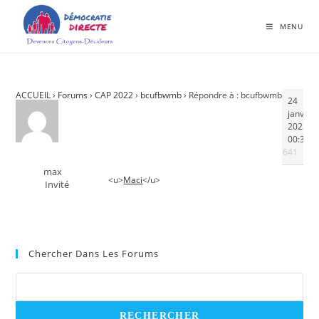
MENU
ACCUEIL
›
Forums
›
CAP 2022
›
bcufbwmb
›
Répondre à : bcufbwmb
24
janvier
2023 à
00:30
#3641
max
<u>
Maci
</u>
Invité
Chercher Dans Les Forums