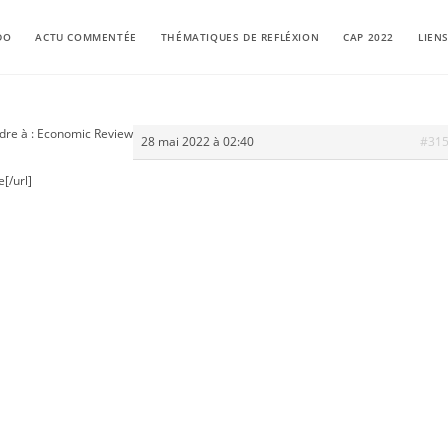
DO
ACTU COMMENTÉE
THÉMATIQUES DE REFLÉXION
CAP 2022
LIEN
dre à : Economic Review
28 mai 2022 à 02:40
#31
[/url]