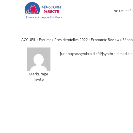
NOTRE CRÉ
ACCUEIL
›
Forums
›
Présidentielles 2022
›
Economic Review
›
Répon
[url=https://synthroid.cfd/]synthroid medicine
MarkBrage
Invité