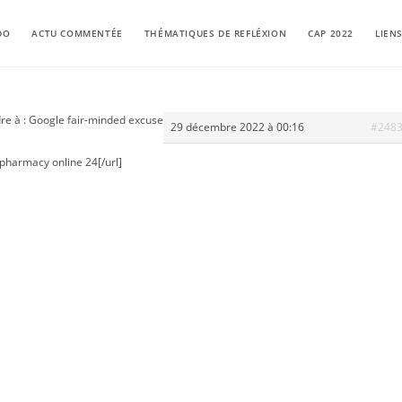
DO
ACTU COMMENTÉE
THÉMATIQUES DE REFLÉXION
CAP 2022
LIEN
re à : Google fair-minded excuse
29 décembre 2022 à 00:16
#248
pharmacy online 24[/url]