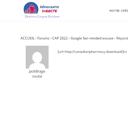
NOTRE CRÉ
ACCUEIL
›
Forums
›
CAP 2022
›
Google fair-minded excuse
›
Répond
[url=http://canadianpharmacy.download/]rx 
JackBrage
Invité